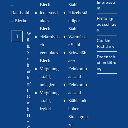
Impressu
–
Blech
Stahl
m
Bandstahl
feuerverzi
Hitzebestä
Haftungs
– Bleche
nktes
ndiger
ausschlus
Blech
Stahl
s
W
elektrolytis
Warmfeste
il
Cookie-
ch
r Stahl
h.
Richtlinie
S
verzinktes
Schweißb
Datensch
c
Blech
arer
utzerkläru
h
ng
Vergütung
Feinkornb
ür
sstahl,
austahl
h
of
unlegiert
Feinkornb
f
Vergütung
austahl
G
sstahl,
Stähle mit
m
legiert
hoher
b
H
Streckgren
+
ze
C