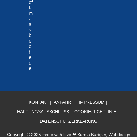
of
f-
m
a
s
s
bl
e
c
h
e.
d
e
KONTAKT
ANFAHRT
IMPRESSUM
HAFTUNGSAUSSCHLUSS
COOKIE-RICHTLINIE
DATENSCHUTZERKLÄRUNG
Copyright © 2025 made with love ❤ Karsta Kurbjun, Webdesign