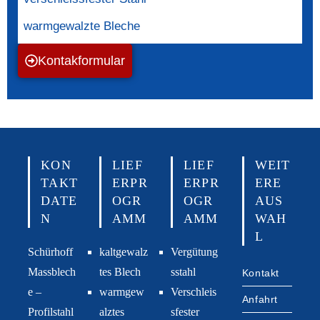
warmgewalzte Bleche
Kontakformular
KON
LIEF
LIEF
WEIT
TAKT
ERPR
ERPR
ERE
DATE
OGR
OGR
AUS
N
AMM
AMM
WAH
L
Schürhoff
kaltgewalz
Vergütung
Massblech
tes Blech
sstahl
Kontakt
e –
warmgew
Verschleis
Anfahrt
Profilstahl
alztes
sfester