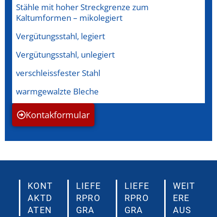
Stähle mit hoher Streckgrenze zum
Kaltumformen – mikolegiert
Vergütungsstahl, legiert
Vergütungsstahl, unlegiert
verschleissfester Stahl
warmgewalzte Bleche
Kontakformular
KONT
LIEFE
LIEFE
WEIT
AKTD
RPRO
RPRO
ERE
ATEN
GRA
GRA
AUS