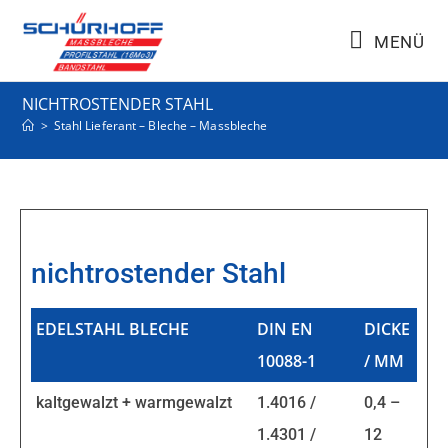
MENÜ
NICHTROSTENDER STAHL
>
Stahl Lieferant – Bleche – Massbleche
nichtrostender Stahl
EDELSTAHL BLECHE
DIN EN
DICKE
10088-1
/ MM
kaltgewalzt + warmgewalzt
1.4016 /
0,4 –
1.4301 /
12