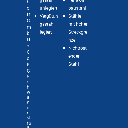
gsstahl,
Feinkorn
h
o
unlegiert
baustahl
ff
Vergütun
Stähle
G
gsstahl,
mit hoher
m
legiert
Streckgre
b
H
nze
+
Nichtrost
C
ender
o.
Stahl
K
G
S
c
h
w
a
n
e
n
st
ra