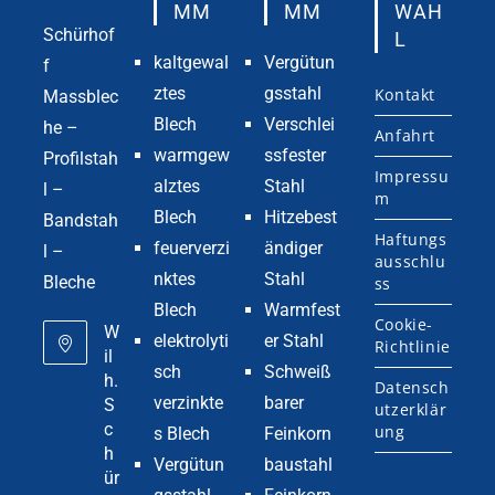
MM
MM
WAH
Schürhof
L
kaltgewal
Vergütun
f
ztes
gsstahl
Kontakt
Massblec
Blech
Verschlei
he –
Anfahrt
warmgew
ssfester
Profilstah
Impressu
alztes
Stahl
l –
m
Blech
Hitzebest
Bandstah
Haftungs
feuerverzi
ändiger
l –
ausschlu
nktes
Stahl
Bleche
ss
Blech
Warmfest
Cookie-
W
elektrolyti
er Stahl
Richtlinie
il
sch
Schweiß
h.
Datensch
verzinkte
barer
S
utzerklär
c
ung
s Blech
Feinkorn
h
Vergütun
baustahl
ür