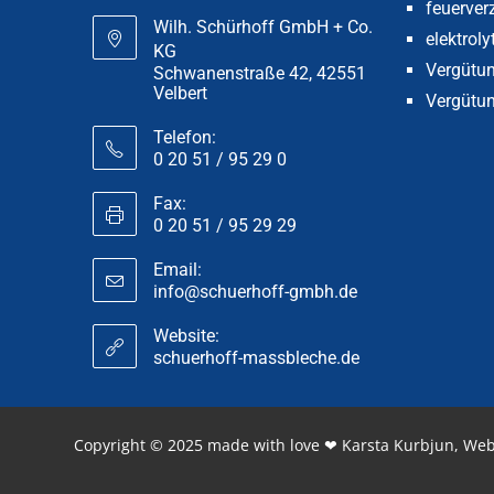
feuerver
Wilh. Schürhoff GmbH + Co.
elektroly
KG
Vergütun
Schwanenstraße 42, 42551
Velbert
Vergütung
Telefon:
0 20 51 / 95 29 0
Fax:
0 20 51 / 95 29 29
Email:
info@schuerhoff-gmbh.de
Website:
schuerhoff-massbleche.de
Copyright © 2025 made with love ❤ Karsta Kurbjun, We