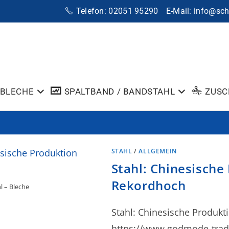
Telefon: 02051 95290
E-Mail: info@sc
BLECHE
SPALTBAND / BANDSTAHL
ZUSC
STAHL
/
ALLGEMEIN
Stahl: Chinesische
Rekordhoch
l – Bleche
Stahl: Chinesische Produkt
https://www.godmode-trader