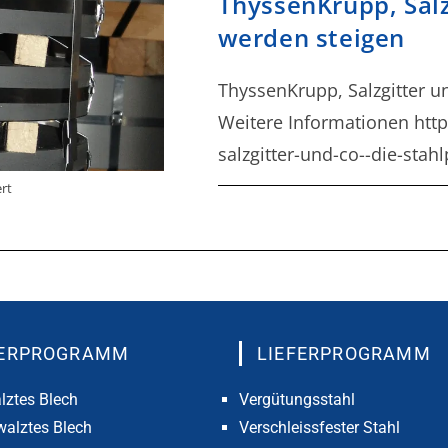
ThyssenKrupp, Salz
werden steigen
ThyssenKrupp, Salzgitter u
Weitere Informationen http
salzgitter-und-co--die-sta
rt
FERPROGRAMM
LIEFERPROGRAMM
lztes Blech
Vergütungsstahl
alztes Blech
Verschleissfester Stahl