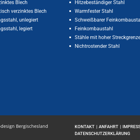
zinktes Blech
Hitzebeständiger Stahl
tisch verzinktes Blech
Warmfester Stahl
gsstahl, unlegiert
Schweißbarer Feinkornbausta
sstahl, legiert
Feinkornbaustahl
Stähle mit hoher Streckgrenz
Nichtrostender Stahl
bdesign Bergischesland
KONTAKT
ANFAHRT
IMPRES
DATENSCHUTZERKLÄRUNG