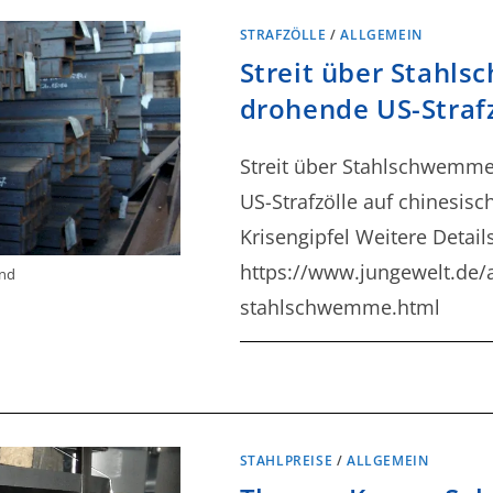
STRAFZÖLLE
/
ALLGEMEIN
Streit über Stahl
drohende US-Strafz
Streit über Stahlschwemme
US-Strafzölle auf chinesis
Krisengipfel Weitere Detai
https://www.jungewelt.de/ar
and
stahlschwemme.html
STAHLPREISE
/
ALLGEMEIN