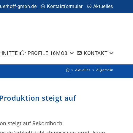
huerhoff-gmbh.de
Kontaktformular
Aktuelles
HNITTE
PROFILE 16MO3
KONTAKT
>
Aktuelles
>
Allgemein
 Produktion steigt auf
ion steigt auf Rekordhoch
.de/artikel/stahl-chinesische-produktion-